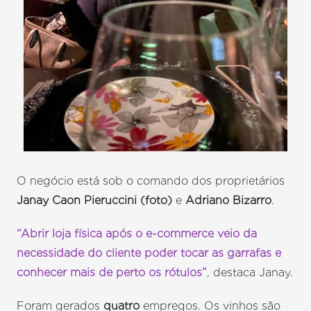
O negócio está sob o comando dos proprietários
Janay Caon Pieruccini
(foto)
e
Adriano Bizarro
.
“Abrir loja física após o e-commerce veio da
necessidade do cliente poder tocar as garrafas e
conhecer mais de perto os rótulos”
, destaca Janay.
Foram gerados
quatro
empregos. Os vinhos são