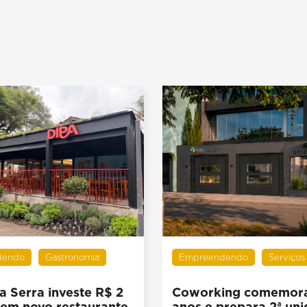
dendo
Gastronomia
Empreendendo
Serviços
a Serra investe R$ 2
Coworking comemora
 em novo restaurante
anos e prepara 2ª un