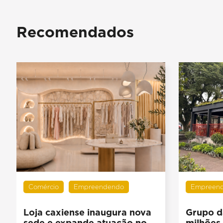
Recomendados
Comércio
Empreendendo
Empreen
Loja caxiense inaugura nova
Grupo d
sede e expande atuação no
milhões