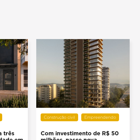
Construção civil
Empreendendo
 três
Com investimento de R$ 50
idade em
milhões, nasce nova