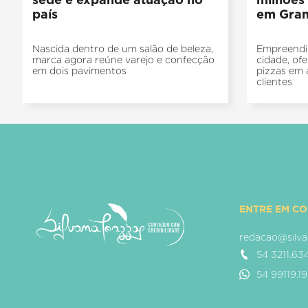
país
em Gra
Nascida dentro de um salão de beleza,
Empreendi
marca agora reúne varejo e confecção
cidade, of
em dois pavimentos
pizzas em 
clientes
ENTRE EM C
redacao@silva
54 3211.63
54 99119.1