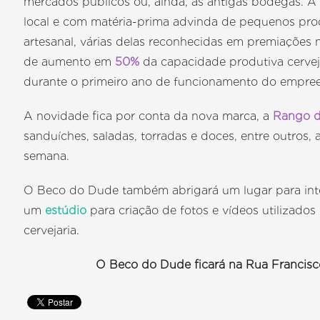
mercados públicos ou, ainda, as antigas bodegas. A 
local e com matéria-prima advinda de pequenos pro
artesanal, várias delas reconhecidas em premiações 
de aumento em
50%
da capacidade produtiva cervej
durante o primeiro ano de funcionamento do empre
A novidade fica por conta da nova marca, a
Rango 
sanduíches, saladas, torradas e doces, entre outros, 
semana.
O Beco do Dude também abrigará um lugar para inter
um
estúdio
para criação de fotos e vídeos utilizados
cervejaria.
O Beco do Dude ficará na Rua Francisco 