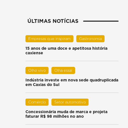
ÚLTIMAS NOTÍCIAS
Empresas que inspiram
Gastronomia
15 anos de uma doce e apetitosa história
caxiense
Olho vivo
Olha essa!
Indústria investe em nova sede quadruplicada
em Caxias do Sul
Comércio
Setor automotivo
Concessionária muda de marca e projeta
faturar R$ 98 milhões no ano