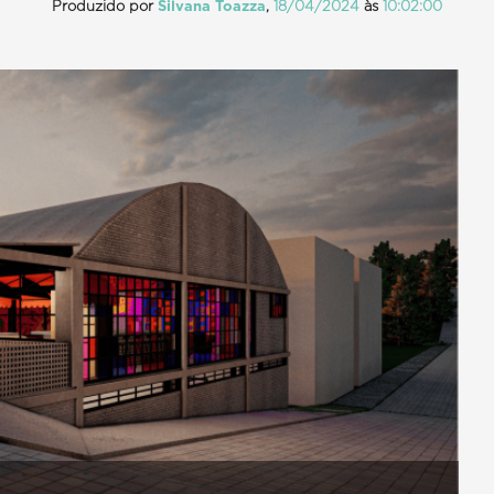
Produzido por
Silvana Toazza
,
18/04/2024
às
10:02:00