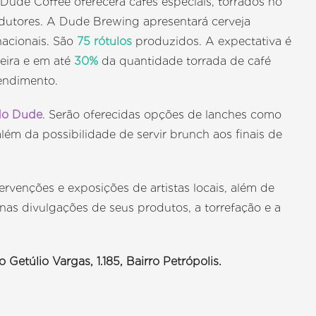
Dude Coffee oferecerá cafés especiais, torrados no
dutores. A Dude Brewing apresentará cerveja
nacionais. São
75 rótulos
produzidos. A expectativa é
eira e em até
30%
da quantidade torrada de café
endimento.
do Dude
. Serão oferecidas opções de lanches como
além da possibilidade de servir brunch aos finais de
venções e exposições de artistas locais, além de
 nas divulgações de seus produtos, a torrefação e a
Getúlio Vargas, 1.185, Bairro Petrópolis.