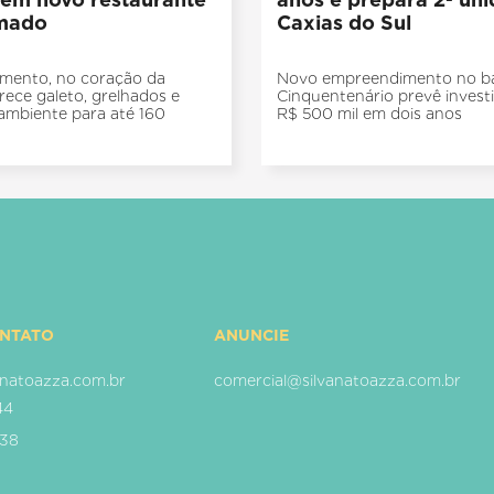
mado
Caxias do Sul
mento, no coração da
Novo empreendimento no ba
erece galeto, grelhados e
Cinquentenário prevê inves
ambiente para até 160
R$ 500 mil em dois anos
ONTATO
ANUNCIE
natoazza.com.br
comercial@silvanatoazza.com.br
44
938