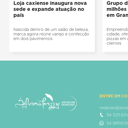
Loja caxiense inaugura nova
Grupo d
sede e expande atuação no
milhões
país
em Gra
Nascida dentro de um salão de beleza,
Empreendi
marca agora reúne varejo e confecção
cidade, of
em dois pavimentos
pizzas em 
clientes
ENTRE EM C
redacao@silva
54 3211.63
54 99119.1