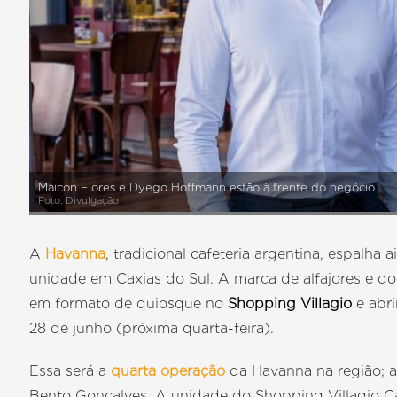
Maicon Flores e Dyego Hoffmann estão à frente do negócio
Foto: Divulgação
A
Havanna
, tradicional cafeteria argentina, espalh
unidade em Caxias do Sul. A marca de alfajores e d
em formato de quiosque no
Shopping Villagio
e abr
28 de junho (próxima quarta-feira).
Essa será a
quarta operação
da Havanna na região; a
Bento Gonçalves. A unidade do Shopping Villagio C