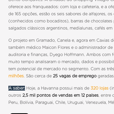
oferece aos franqueados: com loja e cafeteria, e a o
de 165 opções, estão os seis sabores de alfajores, os
(conhecidos como bocaditos), barras de chocolates 
salgados clássicos argentinos, medialunas, cafés em
O projeto em Gramado, Canela e, agora em Caxias do
também médico Maicon Flores e o administrador de
auditoria e finanças, Dyego Hoffmann. Ambos com f
muito tempo analisaram o mercado, dados e possibili
tem potencial de mercado no segmento. Com as trê
milhões
. São cerca de
25 vagas de emprego
geradas
A saber:
Hoje, a Havanna possui mais de
320 lojas
(i
outros
2,5 mil pontos de vendas em 12 países
, entre
Peru, Bolívia, Paraguai, Chile, Uruguai, Venezuela, M