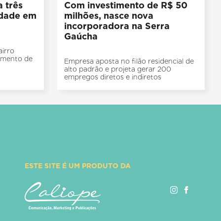
 três
Com investimento de R$ 50
idade em
milhões, nasce nova
incorporadora na Serra
Gaúcha
irro
timento de
Empresa aposta no filão residencial de
alto padrão e projeta gerar 200
empregos diretos e indiretos
ESTE SITE É UM PRODUTO DA