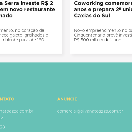
a Serra investe R$ 2
Coworking comemora
 em novo restaurante
anos e prepara 2ª un
mado
Caxias do Sul
mento, no coração da
Novo empreendimento no ba
erece galeto, grelhados e
Cinquentenário prevê inves
ambiente para até 160
R$ 500 mil em dois anos
ONTATO
ANUNCIE
natoazza.com.br
comercial@silvanatoazza.com.br
44
938