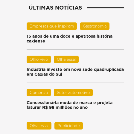
ÚLTIMAS NOTÍCIAS
Empresas que inspiram
Gastronomia
15 anos de uma doce e apetitosa história
caxiense
Olho vivo
Olha essa!
Indústria investe em nova sede quadruplicada
em Caxias do Sul
Comércio
Setor automotivo
Concessionária muda de marca e projeta
faturar R$ 98 milhões no ano
Olha essa!
Publicidade