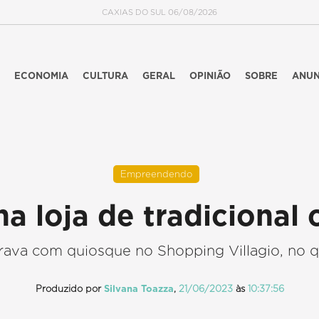
CAXIAS DO SUL 06/08/2026
ECONOMIA
CULTURA
GERAL
OPINIÃO
SOBRE
ANUN
Empreendendo
a loja de tradicional 
erava com quiosque no Shopping Villagio, no q
Produzido por
Silvana Toazza
,
21/06/2023
às
10:37:56