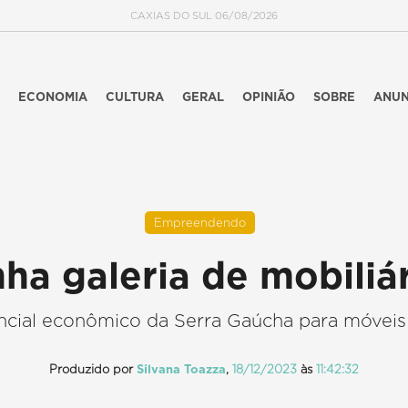
CAXIAS DO SUL 06/08/2026
ECONOMIA
CULTURA
GERAL
OPINIÃO
SOBRE
ANUN
Empreendendo
ha galeria de mobiliá
cial econômico da Serra Gaúcha para móveis 
Produzido por
Silvana Toazza
,
18/12/2023
às
11:42:32