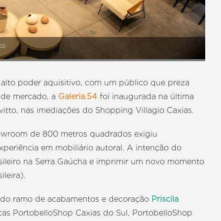
to
e alto poder aquisitivo, com um público que preza
o de mercado, a
Galeria.54
foi inaugurada na última
vitto, nas imediações do Shopping Villagio Caxias.
howroom de 800 metros quadrados exigiu
periência em mobiliário autoral. A intenção do
asileiro na Serra Gaúcha e imprimir um novo momento
leira).
s do ramo de acabamentos e decoração
Priscila
cas PortobelloShop Caxias do Sul, PortobelloShop