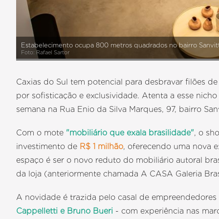
Estabelecimento ocupa 800 metros quadrados no bairro Sanvit
Foto: Rafael Sartor
Caxias do Sul tem potencial para desbravar filões d
por sofisticação e exclusividade. Atenta a esse nich
semana na Rua Enio da Silva Marques, 97, bairro San
Com o mote
"mobiliário que exala brasilidade"
, o s
investimento de
R$ 1 milhão
, oferecendo uma nova ex
espaço é ser o novo reduto do mobiliário autoral br
da loja (anteriormente chamada A CASA Galeria Brasi
A novidade é trazida pelo casal de empreendedore
Cappelletti e Bruno Bueri
- com experiência nas mar