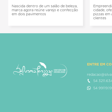
Nascida dentro de um salão de beleza,
Empreendi
marca agora reúne varejo e confecção
cidade, of
em dois pavimentos
pizzas em 
clientes
ENTRE EM C
redacao@silva
54 3211.63
54 99119.1