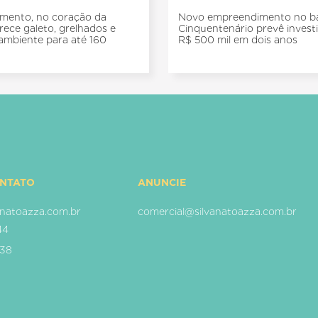
mento, no coração da
Novo empreendimento no ba
erece galeto, grelhados e
Cinquentenário prevê inves
ambiente para até 160
R$ 500 mil em dois anos
ONTATO
ANUNCIE
natoazza.com.br
comercial@silvanatoazza.com.br
44
938