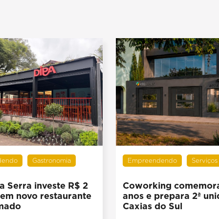
dendo
Gastronomia
Empreendendo
Serviços
a Serra investe R$ 2
Coworking comemora
 em novo restaurante
anos e prepara 2ª un
mado
Caxias do Sul