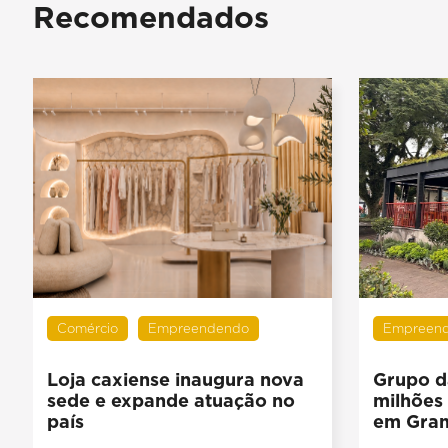
Recomendados
Comércio
Empreendendo
Empreen
Loja caxiense inaugura nova
Grupo d
sede e expande atuação no
milhões
país
em Gra