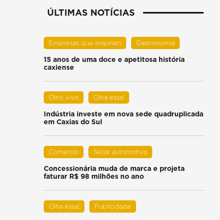
ÚLTIMAS NOTÍCIAS
Empresas que inspiram
Gastronomia
15 anos de uma doce e apetitosa história
caxiense
Olho vivo
Olha essa!
Indústria investe em nova sede quadruplicada
em Caxias do Sul
Comércio
Setor automotivo
Concessionária muda de marca e projeta
faturar R$ 98 milhões no ano
Olha essa!
Publicidade