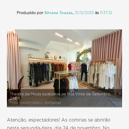
Produzido por
Silvana Toazza
,
21/11/2025
às
11:37:12
Theatro da Moda localiza-se na Rua Vinte de Setembro,
2.149
Foto: Leandro Araújo, divulgação
Atenção, espectadores! As cortinas se abrirão
nesta segunda-feira, dia 24 de novembro. No