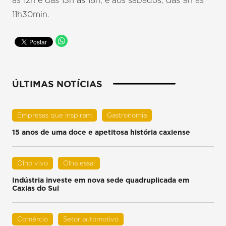
às 12h e das 13h às 18h; e aos sábados, das 9h às
11h30min.
ÚLTIMAS NOTÍCIAS
Empresas que inspiram
Gastronomia
15 anos de uma doce e apetitosa história caxiense
Olho vivo
Olha essa!
Indústria investe em nova sede quadruplicada em
Caxias do Sul
Comércio
Setor automotivo