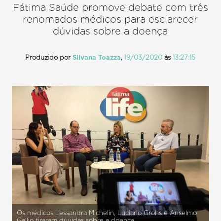
Fátima Saúde promove debate com três
renomados médicos para esclarecer
dúvidas sobre a doença
Produzido por
Silvana Toazza
,
19/03/2020
às
13:27:15
Os médicos Lessandra Michelin, Luciano Grohs e Anselmo
Gallio tiraram dúvidas sobre a doença