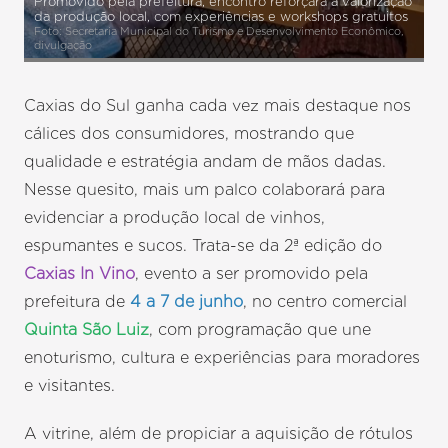
Promovido pela prefeitura, encontro reforçará a valorização
da produção local, com experiências e workshops gratuitos
Foto: Secretaria Municipal do Turismo e Desenvolvimento Econômico,
divulgação
Caxias do Sul ganha cada vez mais destaque nos
cálices dos consumidores, mostrando que
qualidade e estratégia andam de mãos dadas.
Nesse quesito, mais um palco colaborará para
evidenciar a produção local de vinhos,
espumantes e sucos. Trata-se da 2ª edição do
Caxias In Vino
, evento a ser promovido pela
prefeitura de
4 a 7 de junho
, no centro comercial
Quinta São Luiz
, com programação que une
enoturismo, cultura e experiências para moradores
e visitantes.
A vitrine, além de propiciar a aquisição de rótulos