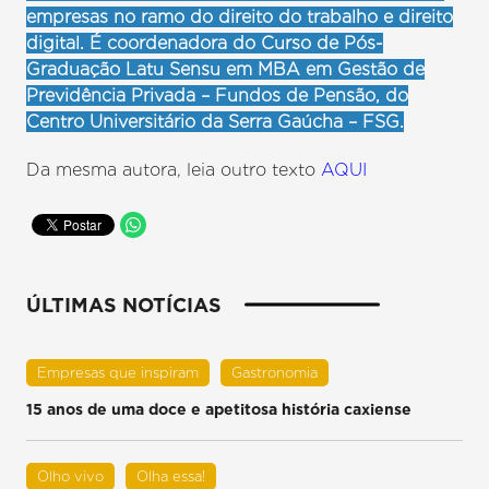
empresas no ramo do direito do trabalho e direito
digital. É coordenadora do Curso de Pós-
Graduação Latu Sensu em MBA em Gestão de
Previdência Privada – Fundos de Pensão, do
Centro Universitário da Serra Gaúcha – FSG.
Da mesma autora, leia outro texto
AQUI
ÚLTIMAS NOTÍCIAS
Empresas que inspiram
Gastronomia
15 anos de uma doce e apetitosa história caxiense
Olho vivo
Olha essa!