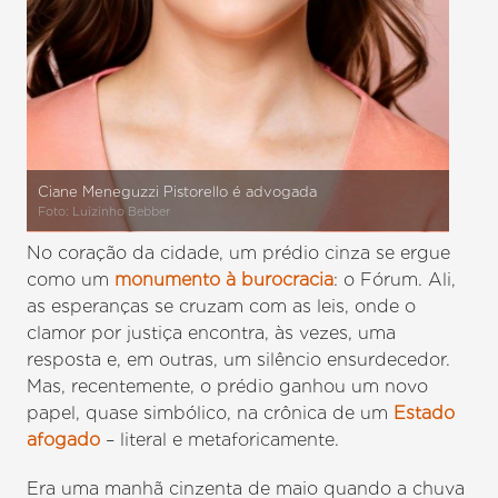
Ciane Meneguzzi Pistorello é advogada
Foto: Luizinho Bebber
No coração da cidade, um prédio cinza se ergue
como um
monumento à burocracia
: o Fórum. Ali,
as esperanças se cruzam com as leis, onde o
clamor por justiça encontra, às vezes, uma
resposta e, em outras, um silêncio ensurdecedor.
Mas, recentemente, o prédio ganhou um novo
papel, quase simbólico, na crônica de um
Estado
afogado
– literal e metaforicamente.
Era uma manhã cinzenta de maio quando a chuva