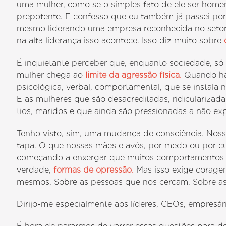
uma mulher, como se o simples fato de ele ser homem 
prepotente. E confesso que eu também já passei po
mesmo liderando uma empresa reconhecida no setor
na alta liderança isso acontece. Isso diz muito sobre
É inquietante perceber que, enquanto sociedade, só
mulher chega ao
limite da agressão física.
Quando há 
psicológica, verbal, comportamental, que se instala n
E as mulheres que são desacreditadas, ridicularizadas
tios, maridos e que ainda são pressionadas a não exp
Tenho visto, sim, uma mudança de consciência. Noss
tapa. O que nossas mães e avós, por medo ou por cu
começando a enxergar que muitos comportamentos q
verdade,
formas de opressão.
Mas isso exige coragem
mesmos. Sobre as pessoas que nos cercam. Sobre as 
Dirijo-me especialmente aos líderes, CEOs, empresári