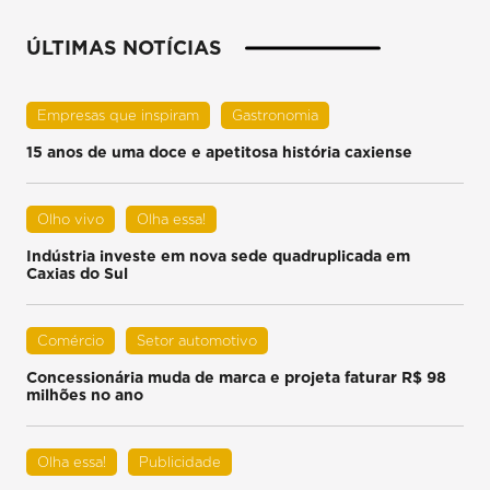
ÚLTIMAS NOTÍCIAS
Empresas que inspiram
Gastronomia
15 anos de uma doce e apetitosa história caxiense
Olho vivo
Olha essa!
Indústria investe em nova sede quadruplicada em
Caxias do Sul
Comércio
Setor automotivo
Concessionária muda de marca e projeta faturar R$ 98
milhões no ano
Olha essa!
Publicidade