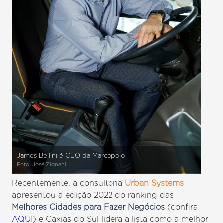
James Bellini é CEO da Marcopolo
Foto: José Zignani
Recentemente, a consultoria
Urban Systems
apresentou a edição 2022 do ranking das
Melhores Cidades para Fazer Negócios
(confira
AQUI
) e Caxias do Sul lidera a lista como a melhor