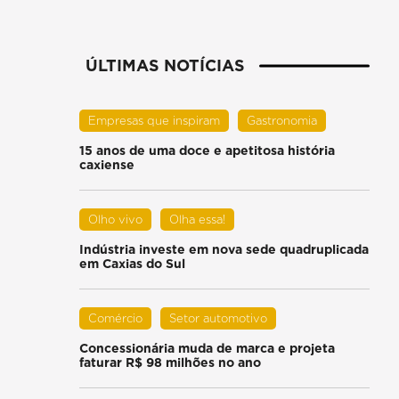
ÚLTIMAS NOTÍCIAS
Empresas que inspiram
Gastronomia
15 anos de uma doce e apetitosa história
caxiense
Olho vivo
Olha essa!
Indústria investe em nova sede quadruplicada
em Caxias do Sul
Comércio
Setor automotivo
Concessionária muda de marca e projeta
faturar R$ 98 milhões no ano