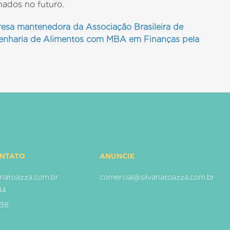
ados no futuro.
resa mantenedora da Associação Brasileira de
enharia de Alimentos com MBA em Finanças pela
ONTATO
ANUNCIE
natoazza.com.br
comercial@silvanatoazza.com.br
44
938