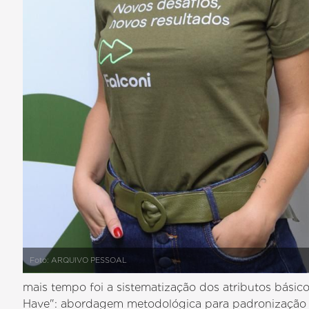
Foto: ARQUIVO PESSOAL
mais tempo foi a sistematização dos atributos bás
Have": abordagem metodológica para padronização e