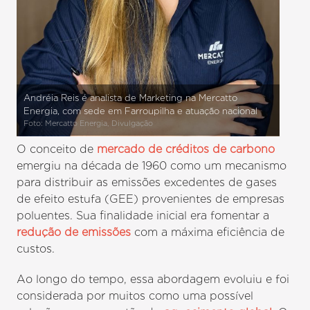
Andréia Reis é analista de Marketing na Mercatto
Energia, com sede em Farroupilha e atuação nacional
Foto: Mercatto Energia, Divulgação
O conceito de
mercado de créditos de carbono
emergiu na década de 1960 como um mecanismo
para distribuir as emissões excedentes de gases
de efeito estufa (GEE) provenientes de empresas
poluentes. Sua finalidade inicial era fomentar a
redução de emissões
com a máxima eficiência de
custos.
Ao longo do tempo, essa abordagem evoluiu e foi
considerada por muitos como uma possível