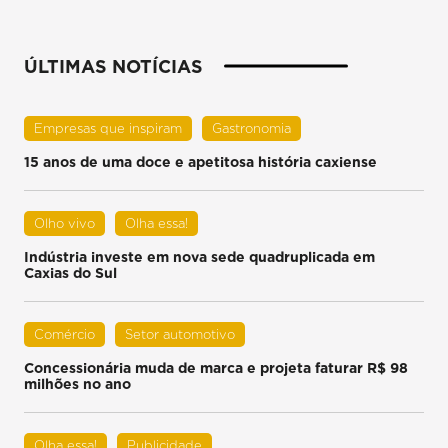
ÚLTIMAS NOTÍCIAS
Empresas que inspiram
Gastronomia
15 anos de uma doce e apetitosa história caxiense
Olho vivo
Olha essa!
Indústria investe em nova sede quadruplicada em
Caxias do Sul
Comércio
Setor automotivo
Concessionária muda de marca e projeta faturar R$ 98
milhões no ano
Olha essa!
Publicidade