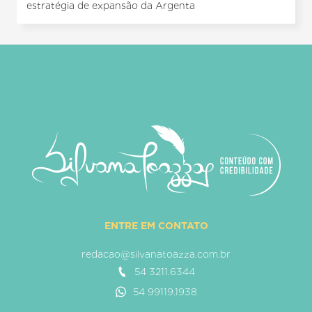
estratégia de expansão da Argenta
ENTRE EM CONTATO
redacao@silvanatoazza.com.br
54 3211.6344
54 99119.1938