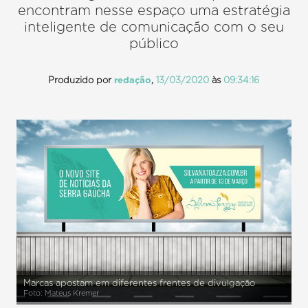
encontram nesse espaço uma estratégia
inteligente de comunicação com o seu
público
Produzido por
redação
,
13/03/2020
às
09:34:16
Marcas apostam em diferentes frentes de divulgação
Foto: Mateus Kremer