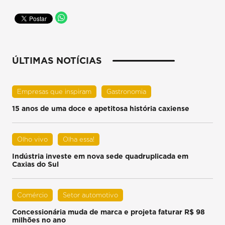
ÚLTIMAS NOTÍCIAS
Empresas que inspiram
Gastronomia
15 anos de uma doce e apetitosa história caxiense
Olho vivo
Olha essa!
Indústria investe em nova sede quadruplicada em
Caxias do Sul
Comércio
Setor automotivo
Concessionária muda de marca e projeta faturar R$ 98
milhões no ano