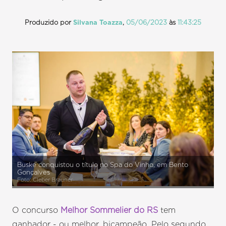
Produzido por
Silvana Toazza
,
05/06/2023
às
11:43:25
Buske conquistou o título no Spa do Vinho, em Bento
Gonçalves
Foto: Cleber Brauner
O concurso
Melhor Sommelier do RS
tem
ganhador - ou melhor, bicampeão. Pelo segundo