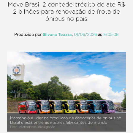
Move Brasil 2 concede crédito de até R$
2 bilhões para renovação de frota de
ônibus no país
Produzido por
Silvana Toazza
,
01/06/2026
às
16:05:08
Marcopolo é líder na produção de carrocerias de ônibus no
Brasil e está entre as maiores fabricantes do mundo
Foto: Marcopolo, divulgação