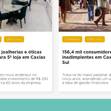
Olho vivo
Comércio
Olho vivo
joalherias e óticas
156,4 mil consumidor
ra 5ª loja em Caxias
inadimplentes em Cax
Sul
 em novo endereço no
Trata-se do maior patamar d
cebe investimento de R$ 250
cinco anos, acendendo um al
rca 60 anos da empresa
a falta de gestão financeira