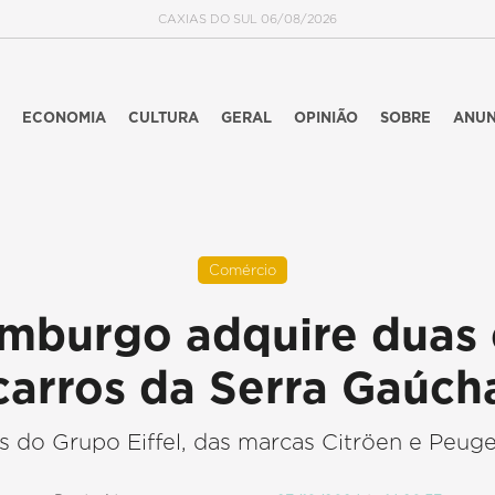
CAXIAS DO SUL 06/08/2026
ECONOMIA
CULTURA
GERAL
OPINIÃO
SOBRE
ANUN
Comércio
burgo adquire duas 
carros da Serra Gaúch
 do Grupo Eiffel, das marcas Citröen e Peug