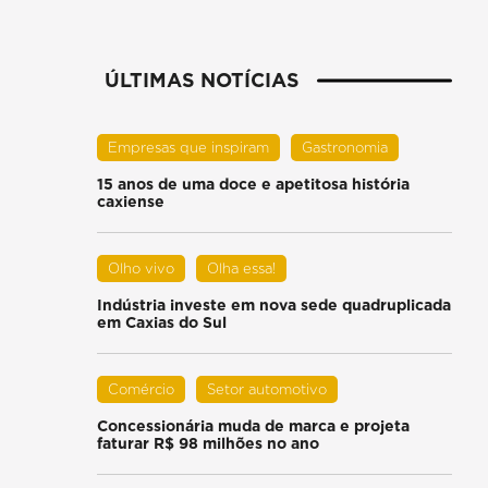
ÚLTIMAS NOTÍCIAS
Empresas que inspiram
Gastronomia
15 anos de uma doce e apetitosa história
caxiense
Olho vivo
Olha essa!
Indústria investe em nova sede quadruplicada
em Caxias do Sul
Comércio
Setor automotivo
Concessionária muda de marca e projeta
faturar R$ 98 milhões no ano