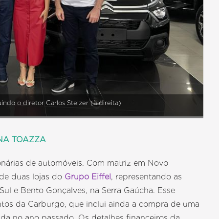
ndo o diretor Carlos Stelzer (à direita)
ANA TOAZZA
nárias de automóveis. Com matriz em Novo
de duas lojas do
Grupo Eiffel
, representando as
 Sul e Bento Gonçalves, na Serra Gaúcha. Esse
ntos da Carburgo, que inclui ainda a compra de uma
ada no ano passado. Os detalhes financeiros da