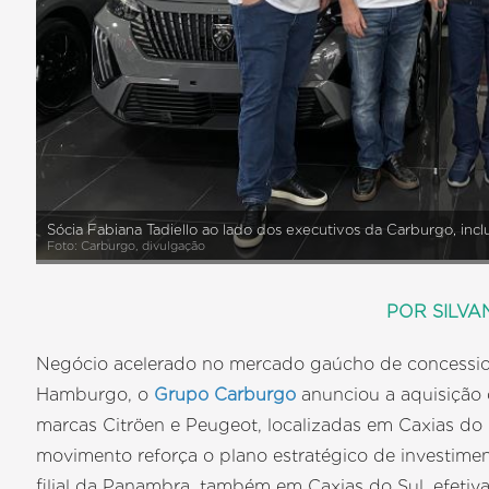
Sócia Fabiana Tadiello ao lado dos executivos da Carburgo, inclui
Foto: Carburgo, divulgação
POR SILV
Negócio acelerado no mercado gaúcho de concessio
Hamburgo, o
Grupo Carburgo
anunciou a aquisição 
marcas Citröen e Peugeot, localizadas em Caxias do
movimento reforça o plano estratégico de investime
filial da Panambra, também em Caxias do Sul, efetiv