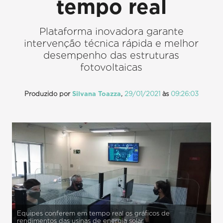
tempo real
Plataforma inovadora garante
intervenção técnica rápida e melhor
desempenho das estruturas
fotovoltaicas
Produzido por
Silvana Toazza
,
29/01/2021
às
09:26:03
Equipes conferem em tempo real os gráficos de
rendimentos das usinas de energia solar