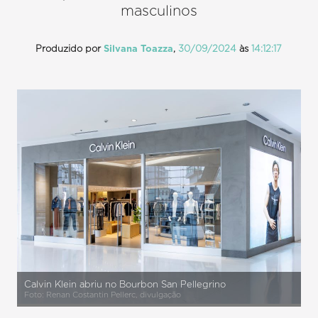
masculinos
Produzido por
Silvana Toazza
,
30/09/2024
às
14:12:17
Calvin Klein abriu no Bourbon San Pellegrino
Foto: Renan Costantin Pellerc, divulgação