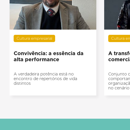
Cultura empresarial
Cultura e
Convivência: a essência da
A trans
alta performance
comercia
A verdadeira potência está no
Conjunto d
encontro de repertórios de vida
comportam
distintos
organizaçã
no cenário