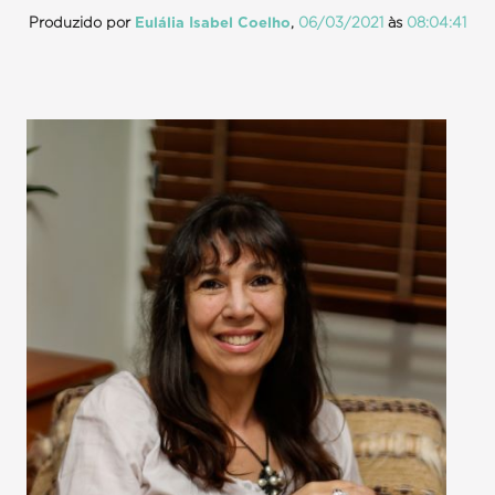
Produzido por
Eulália Isabel Coelho
,
06/03/2021
às
08:04:41