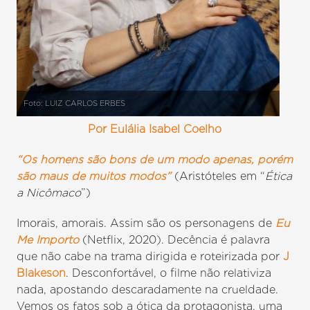
Foto: LUIZ CARLOS ERBES
Por Eulália Isabel Coelho
“Os homens são bons de um modo apenas, porém
são maus de muitos modos”
(Aristóteles em “
Ética
a Nicômaco
”)
Imorais, amorais. Assim são os personagens de
Eu
Me Importo
(Netflix, 2020). Decência é palavra
que não cabe na trama dirigida e roteirizada por
J
Blakeson
. Desconfortável, o filme não relativiza
nada, apostando descaradamente na crueldade.
Vemos os fatos sob a ótica da protagonista, uma