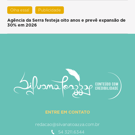
Olha essa!
Publicidade
Agência da Serra festeja oito anos e prevê expansão de
30% em 2026
ENTRE EM CONTATO
redacao@silvanatoazza.com.br
54 3211.6344