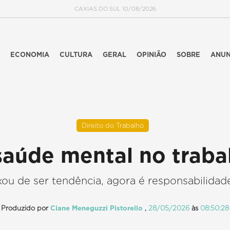
CAXIAS DO SUL 10/08/2026
ECONOMIA
CULTURA
GERAL
OPINIÃO
SOBRE
ANUN
Direito do Trabalho
saúde mental no traba
ou de ser tendência, agora é responsabilidad
Produzido por
Ciane Meneguzzi Pistorello
,
28/05/2026
às
08:50:28