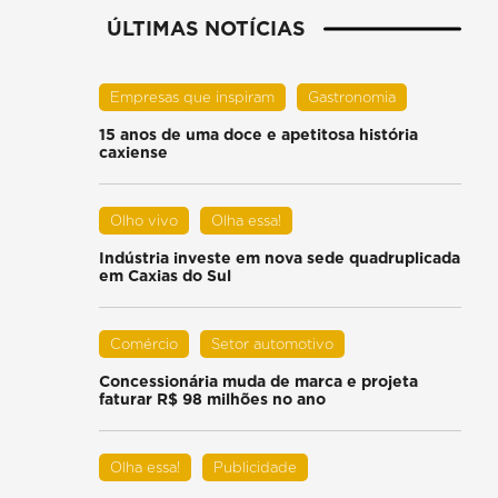
ÚLTIMAS NOTÍCIAS
Empresas que inspiram
Gastronomia
15 anos de uma doce e apetitosa história
caxiense
Olho vivo
Olha essa!
Indústria investe em nova sede quadruplicada
em Caxias do Sul
Comércio
Setor automotivo
Concessionária muda de marca e projeta
faturar R$ 98 milhões no ano
Olha essa!
Publicidade