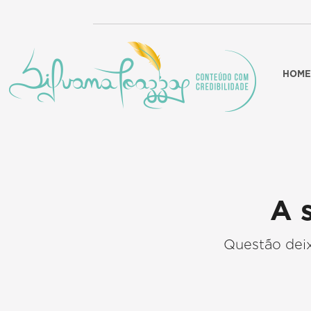
HOME
A 
Questão deix