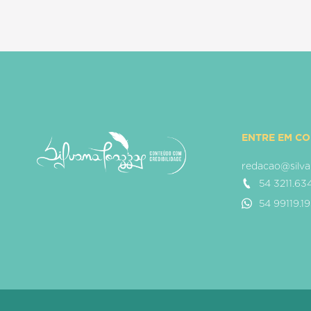
ENTRE EM C
redacao@silva
54 3211.63
54 99119.1