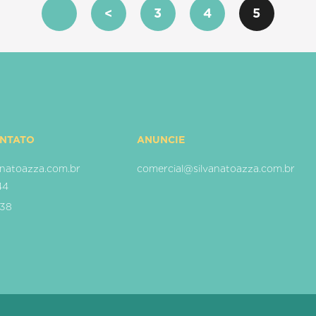
<
3
4
5
ONTATO
ANUNCIE
natoazza.com.br
comercial@silvanatoazza.com.br
44
938