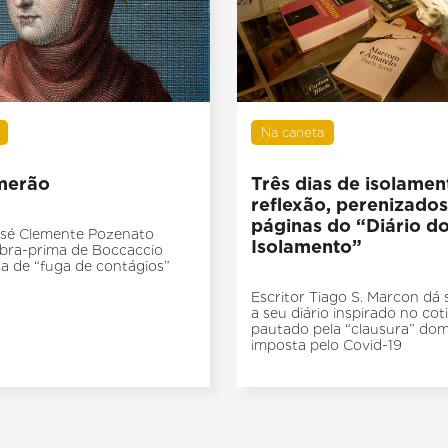
Na caneta
merão
Três dias de isolamen
reflexão, perenizados
páginas do “Diário d
osé Clemente Pozenato
Isolamento”
bra-prima de Boccaccio
a de “fuga de contágios”
Escritor Tiago S. Marcon dá
a seu diário inspirado no cot
pautado pela “clausura” dom
imposta pelo Covid-19