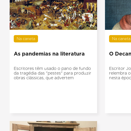
Na caneta
Na caneta
As pandemias na literatura
O Deca
Escritores têm usado o pano de fundo
Escritor J
da tragédia das "pestes" para produzir
relembra o
obras clássicas, que advertem
nesta époc